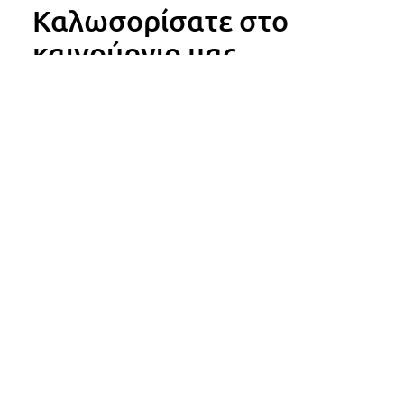
Καλωσορίσατε στο
καινούργιο μας
φροντιστήριο.
ALEXANDROS TSELIDIS
NOVEMBER 7, 2022
Σας περιμένουμε να μας επισκεφτείτε στο νέο υπερσύγχρονο
χώρο μας!
ΑΝΑΓΝΩΣΗ
Νέα Σελίδα!
ALEXANDROS TSELIDIS
NOVEMBER 7, 2022
Ελπίζουμε να σας άρεσε ο καινούργιος ιστότοπός μας.